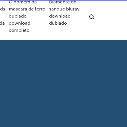
O homem da
Diamante de
ds
mascara de ferro
sangue bluray
dublado
download
da
download
dublado
completo