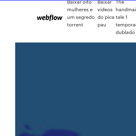
Baixar oito
Baixar
The
mulheres e
videos
handmai
um segredo
do pica
tale 1
torrent
pau
tempora
dublado